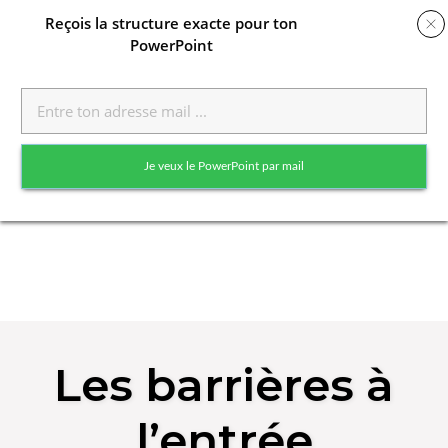
Reçois
la structure exacte pour ton
PowerPoint
Toggle
naviga
Je veux le PowerPoint par mail
Skip
to
Les barrières à
content
l’entrée