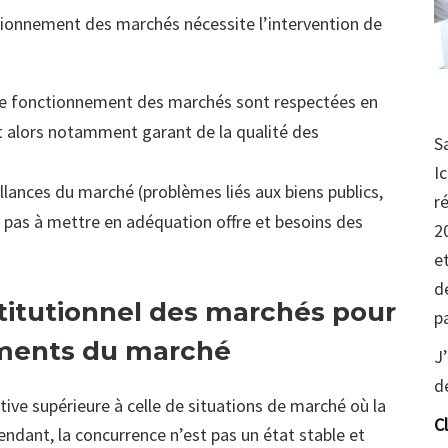
tionnement des marchés nécessite l’intervention de
s de fonctionnement des marchés sont respectées en
st alors notamment garant de la qualité des
S
I
aillances du marché (problèmes liés aux biens publics,
r
t pas à mettre en adéquation offre et besoins des
2
e
d
nstitutionnel des marchés pour
p
ements du marché
J
d
tive supérieure à celle de situations de marché où la
C
ndant, la concurrence n’est pas un état stable et