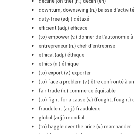
decline (on the) (n.) déclin (en)
downturn, downswing (n.) baisse d’activit
duty-free (adj.) détaxé
efficient (adj.) efficace
(to) empower (v.) donner de l’autonomie à
entrepreneur (n.) chef d’entreprise
ethical (adj.) éthique
ethics (n.) éthique
(to) export (v.) exporter
(to) face a problem (v.) être confronté à 
fair trade (n.) commerce équitable
(to) fight for a cause (v.) (fought, fought
fraudulent (adj.) frauduleux
global (adj.) mondial
(to) haggle over the price (v.) marchander