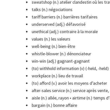
sweatshop (n.) atelier clandestin où les tra
talks (n.) négociations
tariff barriers (n.) barrières tarifaires
underserved (adj.) défavorisé
unethical (adj.) contraire à la morale
values (n.) les valeurs
well-being (n.) bien-être
whistle-blower (n.) dénonciateur
win-win (adj.) gagnant-gagnant
(to) withhold information (v) (-held, -held)
workplace (n.) lieu de travail
(to) afford (v.) avoir les moyens d’acheter
after-sales service (n.) service après vente,
aisle (n.) allée, rayon • airtime (n.) temps 
bargain (n.) bonne affaire