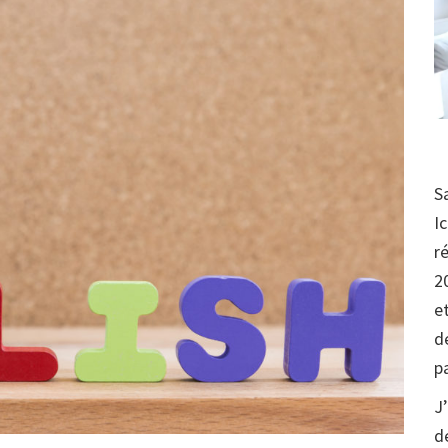
S
I
r
2
e
d
p
J
d