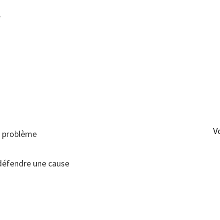
é
V
un problème
) défendre une cause