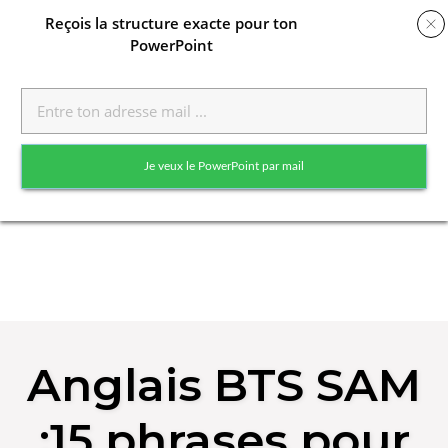
Reçois
la structure exacte pour ton
PowerPoint
Toggle
naviga
Je veux le PowerPoint par mail
Skip
to
Anglais BTS SAM
content
:15 phrases pour