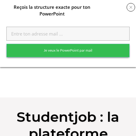
Reçois
la structure exacte pour ton
PowerPoint
Toggle
naviga
Je veux le PowerPoint par mail
Skip
to
Studentjob : la
content
plateforme