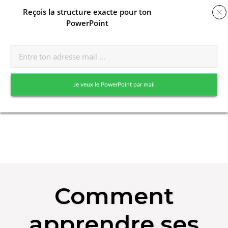
Reçois
la structure exacte pour ton
PowerPoint
Toggle
naviga
Je veux le PowerPoint par mail
Skip
to
Comment
content
apprendre ses