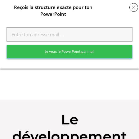
Reçois
la structure exacte pour ton
PowerPoint
Toggle
naviga
Je veux le PowerPoint par mail
Skip
to
Le
content
développement