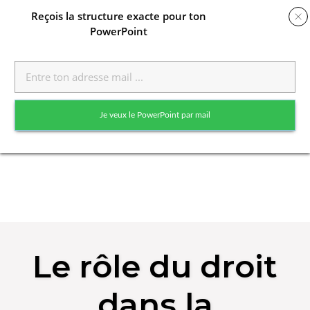
Reçois
la structure exacte pour ton
PowerPoint
Toggle
naviga
Je veux le PowerPoint par mail
Skip
to
Le rôle du droit
content
dans la