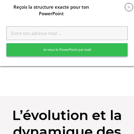
Reçois
la structure exacte pour ton
PowerPoint
Toggle
naviga
Je veux le PowerPoint par mail
Skip
to
L’évolution et la
content
dynamique des