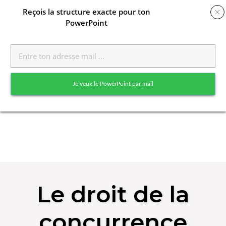
Reçois
la structure exacte pour ton
PowerPoint
Toggle
naviga
Je veux le PowerPoint par mail
Skip
to
Le droit de la
content
concurrence