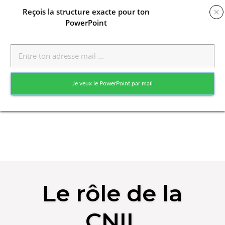
Reçois
la structure exacte pour ton
PowerPoint
Toggle
naviga
Je veux le PowerPoint par mail
Skip
to
Le rôle de la
content
CNIL