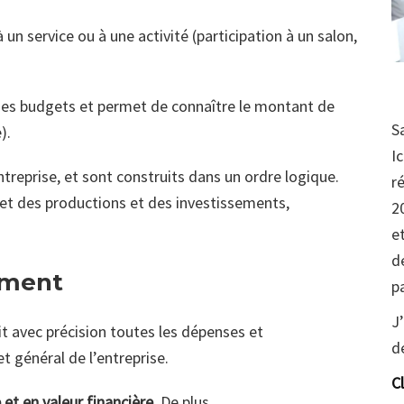
à un service ou à une activité (participation à un salon,
es budgets et permet de connaître le montant de
S
e).
I
treprise, et sont construits dans un ordre logique.
r
et des productions et des investissements,
2
e
d
ement
p
J
t avec précision toutes les dépenses et
d
get général de l’entreprise.
C
 et en valeur financière
. De plus,