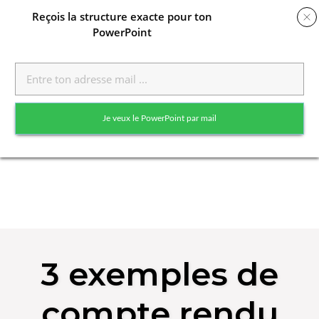
Reçois
la structure exacte pour ton
PowerPoint
Toggle
naviga
Je veux le PowerPoint par mail
Skip
to
3 exemples de
content
compte rendu