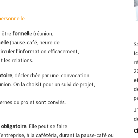
personnelle
.
t être
formell
e (réunion,
elle
(pause-café, heure de
S
rculer l’information efficacement,
I
 les relations.
r
2
toire
, déclenchée par une convocation.
e
ion. On la choisit pour un suivi de projet,
d
p
ternes du projet sont conviés.
J
d
 obligatoire
. Elle peut se faire
C
entreprise, à la cafétéria, durant la pause-café ou