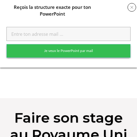
Reçois
la structure exacte pour ton
PowerPoint
Toggle
naviga
Je veux le PowerPoint par mail
Skip
to
Faire son stage
content
au Royaume Uni