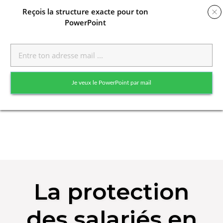
Reçois
la structure exacte pour ton
PowerPoint
Toggle
naviga
Je veux le PowerPoint par mail
Skip
to
La protection
content
des salariés en