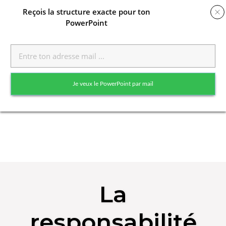
Reçois
la structure exacte pour ton
PowerPoint
Toggle
naviga
Je veux le PowerPoint par mail
Skip
to
La
content
responsabilité