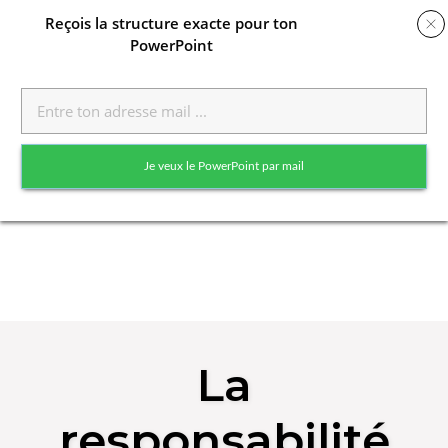
Reçois
la structure exacte pour ton
PowerPoint
Toggle
naviga
Je veux le PowerPoint par mail
Skip
to
La
content
responsabilité