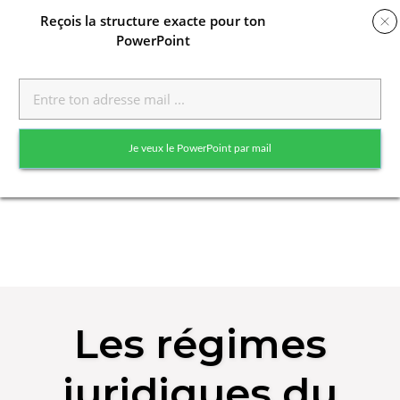
Reçois
la structure exacte pour ton
PowerPoint
Toggle
naviga
Je veux le PowerPoint par mail
Skip
to
Les régimes
content
juridiques du