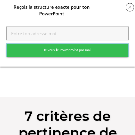
Reçois
la structure exacte pour ton
PowerPoint
Toggle
naviga
Je veux le PowerPoint par mail
Skip
to
7 critères de
content
pertinence de