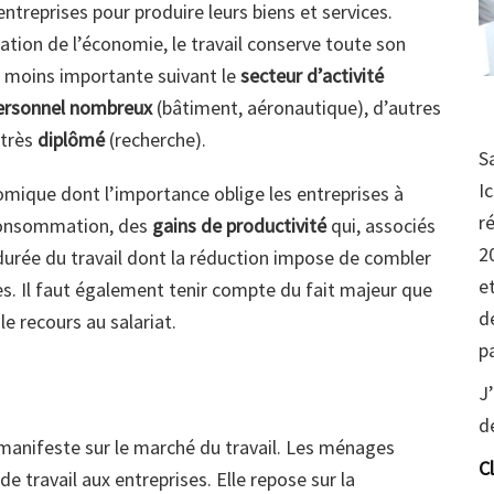
entreprises pour produire leurs biens et services.
ation de l’économie, le travail conserve toute son
u moins importante suivant le
secteur d’activité
rsonnel nombreux
(bâtiment, aéronautique), d’autres
 très
diplômé
(recherche).
S
I
mique dont l’importance oblige les entreprises à
r
 consommation, des
gains de productivité
qui, associés
2
a durée du travail dont la réduction impose de combler
e
es. Il faut également tenir compte du fait majeur que
d
le recours au salariat.
p
J
d
manifeste sur le marché du travail. Les ménages
C
de travail aux entreprises. Elle repose sur la