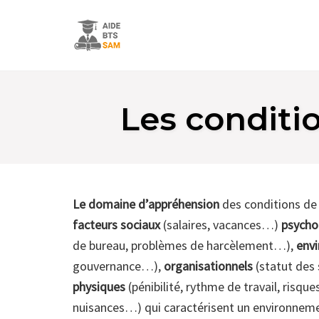
Skip
to
Les conditio
content
Le
domaine d’appréhension
des conditions de t
facteurs sociaux
(salaires, vacances…)
psycho
de bureau, problèmes de harcèlement…),
env
gouvernance…),
organisationnels
(statut des 
physiques
(pénibilité, rythme de travail, risque
nuisances…) qui caractérisent un environneme