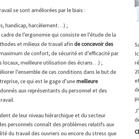
ravail se sont améliorées par le biais :
res, handicap, harcèlement…) ;
 cadre de l’ergonomie qui consiste en l’étude de la
hodes et milieux de travail afin
de concevoir des
S
e maximum de confort, de sécurité et d’efficacité par
I
es locaux, meilleure utilisation des écrans…) ;
r
2
liorer l’ensemble de ces conditions dans le but de
e
treprise, ce qui est le gage d’une
meilleure
d
é donnés aux représentants du personnel et des
p
ravail.
J
dent de leur niveau hiérarchique et du secteur
d
 des personnels connaît des problèmes relatifs aux
C
ilité du travail des ouvriers ou encore du stress que