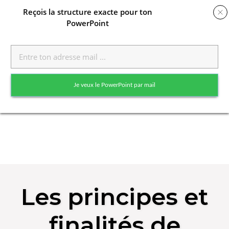
Reçois
la structure exacte pour ton
PowerPoint
Toggle
naviga
Je veux le PowerPoint par mail
Skip
to
Les principes et
content
finalités de