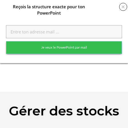
Reçois
la structure exacte pour ton
PowerPoint
Toggle
naviga
Je veux le PowerPoint par mail
Skip
to
Gérer des stocks
content