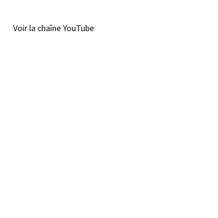
Voir la chaîne YouTube
© Copyright – Cours BTS SAM – Tous droits réservés