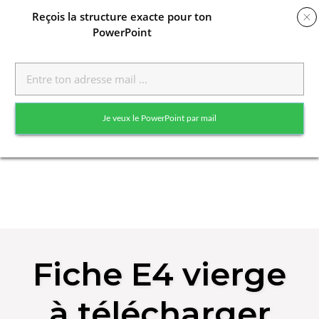
Reçois
la structure exacte pour ton
PowerPoint
Toggle
naviga
Je veux le PowerPoint par mail
Skip
to
Fiche E4 vierge
content
à télécharger