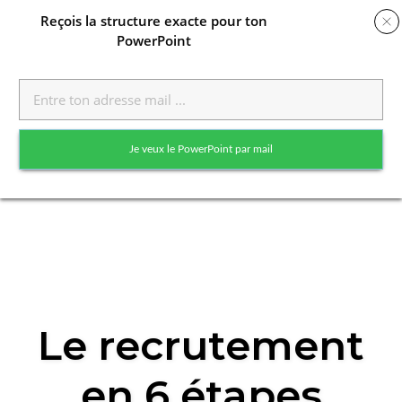
Reçois
la structure exacte pour ton
PowerPoint
Toggle
naviga
Je veux le PowerPoint par mail
Skip
to
Le recrutement
content
en 6 étapes