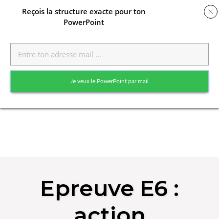
Reçois
la structure exacte pour ton
PowerPoint
Toggle
naviga
Je veux le PowerPoint par mail
Skip
to
Epreuve E6 :
content
action