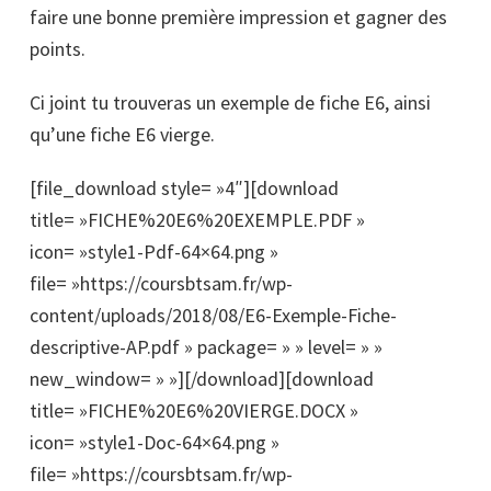
faire une bonne première impression et gagner des
points.
Ci joint tu trouveras un exemple de fiche E6, ainsi
qu’une fiche E6 vierge.
[file_download style= »4″][download
title= »FICHE%20E6%20EXEMPLE.PDF »
icon= »style1-Pdf-64×64.png »
file= »https://coursbtsam.fr/wp-
content/uploads/2018/08/E6-Exemple-Fiche-
descriptive-AP.pdf » package= » » level= » »
new_window= » »][/download][download
title= »FICHE%20E6%20VIERGE.DOCX »
icon= »style1-Doc-64×64.png »
file= »https://coursbtsam.fr/wp-