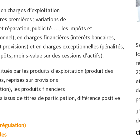
 en charges d’exploitation
res premières ; variations de
et réparation, publicité…-, les impôts et
sonnel), en charges financières (intérêts bancaires,
S
rovisions) et en charges exceptionnelles (pénalités,
I
ôts, moins-value sur des cessions d’actifs).
r
itués par les produits d’exploitation (produit des
2
s, reprises sur provisions
e
ion), les produits financiers
d
issus de titres de participation, différence positive
p
J
d
 régulation)
C
les