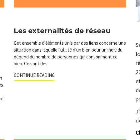
Les externalités de réseau
Cet ensemble d'éléments unis par des liens concerne une
S
situation dans laquelle l'utilité d'un bien pour un individu
I
dépend du nombre de personnes qui consomment ce
r
bien. Ce sont des
2
CONTINUE READING
on
e
es
d
nt
p
J
d
C