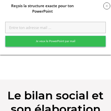
Reçois
la structure exacte pour ton
PowerPoint
Toggle
naviga
Je veux le PowerPoint par mail
Skip
to
Le bilan social et
content
son élaboration