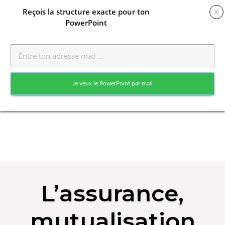
Reçois
la structure exacte pour ton
PowerPoint
Toggle
naviga
Je veux le PowerPoint par mail
Skip
to
L’assurance,
content
mutualisation