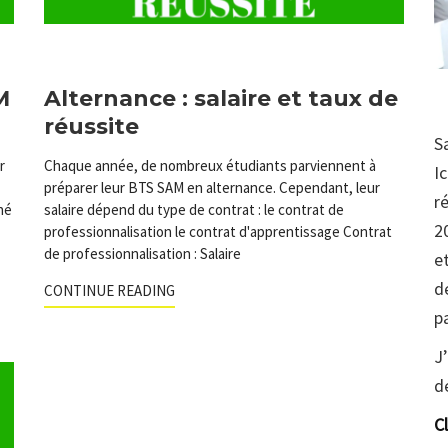
M
Alternance : salaire et taux de
réussite
S
r
Chaque année, de nombreux étudiants parviennent à
I
préparer leur BTS SAM en alternance. Cependant, leur
r
né
salaire dépend du type de contrat : le contrat de
2
professionnalisation le contrat d'apprentissage Contrat
de professionnalisation : Salaire
e
d
CONTINUE READING
p
J
d
C